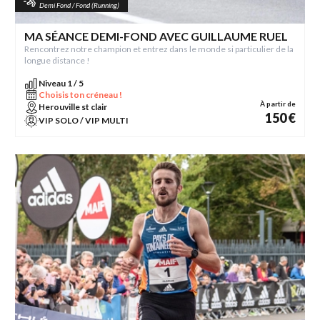
Demi Fond / Fond (Running)
MA SÉANCE DEMI-FOND AVEC GUILLAUME RUEL
Rencontrez notre champion et entrez dans le monde si particulier de la
longue distance !
Niveau 1 / 5
Choisis ton créneau !
À partir de
Herouville st clair
150 €
VIP SOLO / VIP MULTI