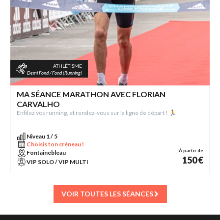
ATHLÉTISME
Demi Fond / Fond (Running)
MA SÉANCE MARATHON AVEC FLORIAN
CARVALHO
Enfilez vos running, et rendez-vous sur la ligne de départ ! 🏃
Niveau 1 / 5
Choisis ton créneau !
À partir de
Fontainebleau
150 €
VIP SOLO / VIP MULTI
VOIR TOUTES LES SÉANCES