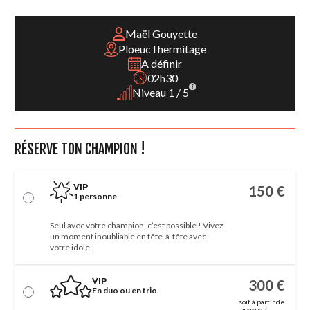
Maël Gouyette
Ploeuc l hermitage
A définir
02h30
Niveau 1 / 5
RÉSERVE TON CHAMPION !
VIP
150 €
1 personne
Seul avec votre champion, c’est possible ! Vivez
un moment inoubliable en tête-à-tête avec
votre idole.
VIP
300 €
En duo ou en trio
soit à partir de