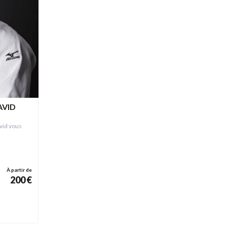
AVID
vid vous
!
À partir de
200 €