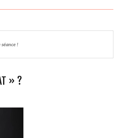
 séance !
AT » ?