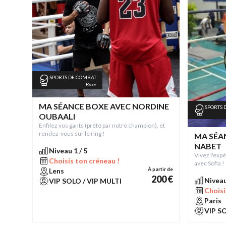
SPORTS DE COMBAT
Boxe
MA SÉANCE BOXE AVEC NORDINE
SPORTS 
OUBAALI
Enfilez vos gants (prêté par notre champion), et
rendez-vous sur le ring !
MA SÉA
NABET
Niveau 1 / 5
Vivez l'exp
Choisis ton créneau !
avec Sofia !
À partir de
Lens
200 €
Niveau
VIP SOLO / VIP MULTI
Choisi
Paris
VIP S