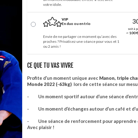
votre idole.
VIP
3
En duo ou en trio
soit à 
~ 100 
Envie de ne partager ce moment qu’avec des
proches ? Privatisez une séance pour vous et 1
ou 2 amis !
CE QUE TU VAS VIVRE
Profite d’un moment unique avec
Manon, triple ch
Monde 2022 (-63kg)
lors de cette séance sur mesu
- Un moment sportif autour d’une séance d’entrai
- Un moment d’échanges autour d’un café et d’un
- Une séance de renforcement pour apprendre que
Avec plaisir !