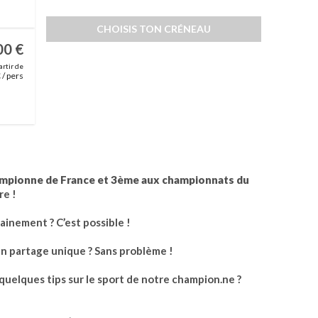
CHOISIS TON CRÉNEAU
00 €
partir de
€
/ pers
ampionne de France et 3ème aux championnats du
re !
nement ? C’est possible !
 partage unique ? Sans problème !
lques tips sur le sport de notre champion.ne ?