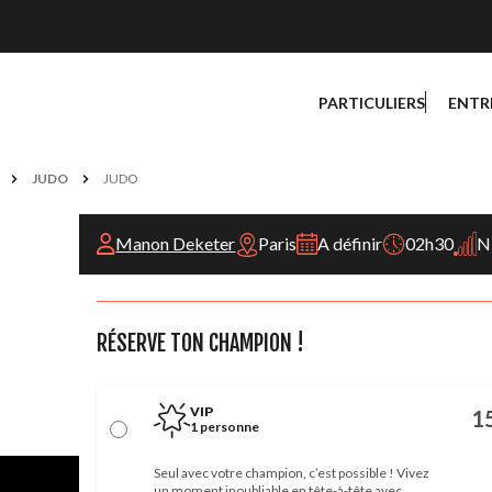
PARTICULIERS
ENTR
JUDO
JUDO
Manon Deketer
Paris
A définir
02h30
Ni
RÉSERVE TON CHAMPION !
VIP
1
1 personne
Seul avec votre champion, c’est possible ! Vivez
un moment inoubliable en tête-à-tête avec