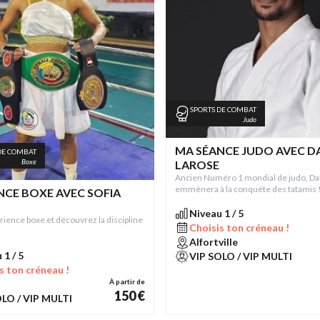
SPORTS DE COMBAT
Judo
MA SÉANCE JUDO AVEC D
DE COMBAT
Boxe
LAROSE
Ancien Numéro 1 mondial de judo, Da
emmènera à la conquête des tatamis 
NCE BOXE AVEC SOFIA
Niveau 1 / 5
érience boxe et découvrez la discipline
Choisis ton créneau !
Alfortville
 1 / 5
VIP SOLO / VIP MULTI
s ton créneau !
À partir de
150 €
OLO / VIP MULTI