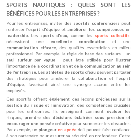
SPORTS NAUTIQUES : QUELS SONT LES
BÉNÉFICES POUR LES ENTREPRISES ?
Pour les entreprises, inviter des
sportifs conférenciers
peut
renforcer l'
esprit d'équipe
et
améliorer les compétences en
leadership
. Les
sports d'eau
, comme les
sports collectifs
,
nécessitent une
excellente coordination
et une
communication efficace
, des qualités essentielles en milieu
professionnel. Par exemple, la règle de base des surfeurs - un
seul surfeur par vague - peut être utilisée pour illustrer
l'importance de la
coordination
et de la
communication au sein
de l'entreprise
. Les
athlètes de sports d’eau
peuvent partager
des stratégies pour améliorer la
collaboration
et l'
esprit
d'équipe
, favorisant ainsi une synergie accrue entre les
employés.
Ces sportifs offrent également des leçons précieuses sur la
gestion du risque
et l'
innovation
, des compétences cruciales
pour les entreprises. Ils enseignent comment
évaluer les
risques
,
prendre des décisions éclairées sous pression
et
encourager une pensée créative
pour surmonter les obstacles.
Par exemple, un
plongeur
en apnée
doit pouvoir faire confiance
à son partenaire pour assurer sa sécurité en profondeur. Cette