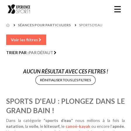
SÉANCES POUR PARTICULIERS
SPORTS D'EAU
Voir les filtres
TRIER PAR :
PAR DÉFAUT
AUCUN RÉSULTAT AVEC CES FILTRES !
RÉINITIALISER TOUS LES FILTRES
SPORTS D'EAU : PLONGEZ DANS LE
GRAND BAIN !
Dans la catégorie
“sports d’eau”
nous mêlons à la fois la
natation
, la
voile
, le
kitesurf,
le
canoë-kayak
ou encore l’
apnée
.