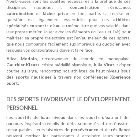
Nombreuses sont les qualités nécessaires à la pratique de ces
disciplines nautiques :
concentration, résistance,
coordination
et
lâcher prise
en font partie. La remise en
question est également essentielle pour ces
athlètes
spécialisés en sports d’eau
, au même titre que vos salariés dans
leur propre métier. Jouer avec les éléments (ici l’eau et l’air) pour
maîtriser sa propre trajectoire est l'enjeu majeur de ces sports,
que nous comparons facilement aux imprévus du quotidien avec
lesquels vos collaborateurs doivent faire face.
Alice Modolo
, recordwoman du monde en monopalme,
Gauthier Klauss
, césite médaillé olympique,
Julia Virat
, skipper
course au large, rencontrez nos athlètes de haut niveau issus
des
sports nautiques
à travers nos
conférences Xperience
Sport
.
DES SPORTS FAVORISANT LE DÉVELOPPEMENT
PERSONNEL
Les
sportifs de haut niveau
dans les
sports d'eau
ont des
parcours inspirants remplis de défis surmontés et de réussites
remarquables. Leurs histoires de
persévérance
et de
résilience
peuvent motiver les participants à atteindre leurs propres