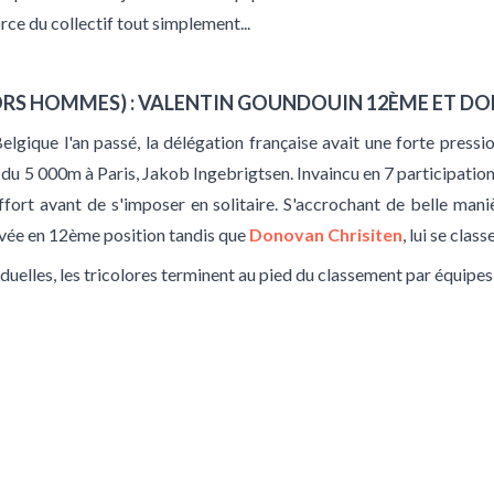
orce du collectif tout simplement...
ORS HOMMES) : VALENTIN GOUNDOUIN 12ÈME ET D
lgique l'an passé, la délégation française avait une forte pressio
 5 000m à Paris, Jakob Ingebrigtsen. Invaincu en 7 participations
fort avant de s'imposer en solitaire. S'accrochant de belle mani
rivée en 12ème position tandis que
Donovan Chrisiten
, lui se clas
duelles, les tricolores terminent au pied du classement par équipe