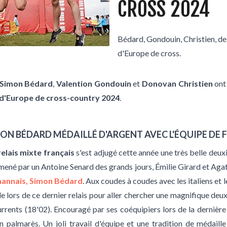
CROSS 2024
Bédard, Gondouin, Christien, d
d'Europe de cross.
Simon Bédard
,
Valention Gondouin
et
Donovan Christien
ont
'Europe de cross-country 2024
.
MON BÉDARD MÉDAILLÉ D'ARGENT AVEC L'ÉQUIPE DE
relais mixte français
s'est adjugé cette année une très belle deuxi
né par un Antoine Senard des grands jours, Émilie Girard et Agath
annais, Simon Bédard
. Aux coudes à coudes avec les italiens et l
le lors de ce dernier relais pour aller chercher une magnifique de
rents (18'02). Encouragé par ses coéquipiers lors de la dernière l
n palmarès. Un joli travail d'équipe et une tradition de médaill