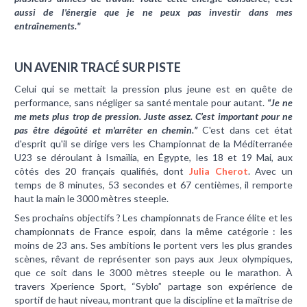
aussi de l'énergie que je ne peux pas investir dans mes
entraînements."
UN AVENIR TRACÉ SUR PISTE
Celui qui se mettait la pression plus jeune est en quête de
performance, sans négliger sa santé mentale pour autant.
“Je ne
me mets plus trop de pression. Juste assez. C’est important pour ne
pas être dégoûté et m'arrêter en chemin.”
C'est dans cet état
d'esprit qu'il se dirige vers les Championnat de la Méditerranée
U23 se déroulant à Ismaïlia, en Égypte, les 18 et 19 Mai, aux
côtés des 20 français qualifiés, dont
Julia Cherot
.
Avec un
temps de 8 minutes, 53 secondes et 67 centièmes, il remporte
haut la main le 3000 mètres steeple.
Ses prochains objectifs ? Les championnats de France élite et les
championnats de France espoir, dans la même catégorie : les
moins de 23 ans. Ses ambitions le portent vers les plus grandes
scènes, rêvant de représenter son pays aux Jeux olympiques,
que ce soit dans le 3000 mètres steeple ou le marathon. À
travers Xperience Sport, “Syblo” partage son expérience de
sportif de haut niveau, montrant que la discipline et la maîtrise de