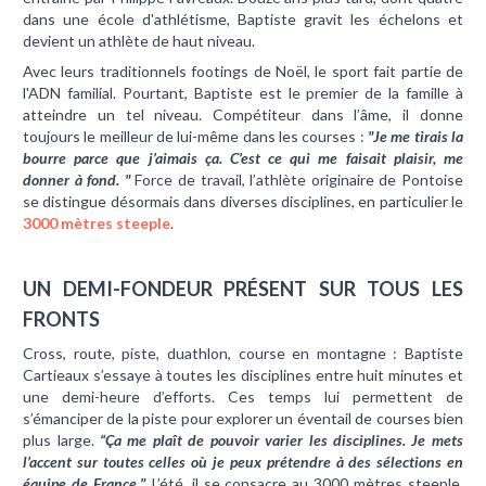
dans une école d'athlétisme, Baptiste gravit les échelons et
devient un athlète de haut niveau.
Avec leurs traditionnels footings de Noël, le sport fait partie de
l'ADN familial. Pourtant, Baptiste est le premier de la famille à
atteindre un tel niveau. Compétiteur dans l’âme, il donne
toujours le meilleur de lui-même dans les courses :
"Je me tirais la
bourre parce que j’aimais ça. C’est ce qui me faisait plaisir, me
donner à fond. "
Force de travail, l’athlète originaire de Pontoise
se distingue désormais dans diverses disciplines, en particulier le
3000 mètres steeple
.
UN DEMI-FONDEUR PRÉSENT SUR TOUS LES
FRONTS
Cross, route, piste, duathlon, course en montagne : Baptiste
Cartieaux s’essaye à toutes les disciplines entre huit minutes et
une demi-heure d’efforts. Ces temps lui permettent de
s’émanciper de la piste pour explorer un éventail de courses bien
plus large.
“Ça me plaît de pouvoir varier les disciplines. Je mets
l’accent sur toutes celles où je peux prétendre à des sélections en
équipe de France.
”
L’été, il se consacre au 3000 mètres steeple.