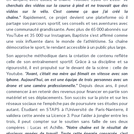
cherchais des vidéos sur la course à pied et ne trouvait que des
vidéos sur le vélo. C'est comme ça que j’ai créé la
chaîne.”
Rapidement, ce projet devient une plateforme où il
partage son parcours sportif, ses conseils et ses aventures avec
une communauté grandissante. Avec plus de 65 000 abonnés sur
YouTube et 35 000 sur Instagram, Baptiste s'est affirmé comme
une voix influente dans le monde de l'athlétisme. Sa chaîne
démocratise le sport, le rendant accessible à un public plus large.
Son approche méthodique dans la création de contenu reflète
celle de son entraînement sportif. Grâce à sa discipline et sa
rigourosité, il est propulsé sur le devant de la scène : celle de
Youtube.
“Avant, c’était ma mère qui filmait en vitesse avec son
Iphone. Aujourd’hui, on est une équipe de trois personnes avec un
drone et une caméra professionnelle.”
Depuis deux ans, il peut
commencer à en retenir des revenus pour financer en partie son
matériel et ses déplacements. Son succès sur la piste et sur les
réseaux sociaux ne l'empêche pas de poursuivre ses études pour
autant. Étudiant en STAPS à l’Université de Paris-Nanterre, il
validera cette année sa Licence 3.
Pour l’aider à jongler entre les
trois, il peut compter sur le soutien sans faille de ses deux
compères : Lucas et Achille.
"Notre chaîne est le résultat de
plusieurs années de travail. Toute cette énergie consacrée, c'est