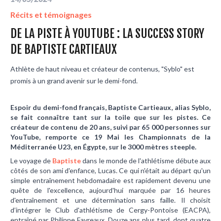
Récits et témoignages
DE LA PISTE À YOUTUBE : LA SUCCESS STORY
DE BAPTISTE CARTIEAUX
Athlète de haut niveau et créateur de contenus, "Syblo" est
promis à un grand avenir sur le demi-fond.
Espoir du demi-fond français, Baptiste Cartieaux, alias Syblo,
se fait connaître tant sur la toile que sur les pistes. Ce
créateur de contenu de 20 ans, suivi par 65 000 personnes sur
YouTube, remporte ce 19 Mai les Championnats de la
Méditerranée U23, en Égypte, sur le 3000 mètres steeple.
Le voyage de
Baptiste
dans le monde de l'athlétisme débute aux
côtés de son ami d'enfance, Lucas. Ce qui n'était au départ qu'un
simple entraînement hebdomadaire est rapidement devenu une
quête de l'excellence, aujourd'hui marquée par 16 heures
d'entraînement et une détermination sans faille. Il choisit
d’intégrer le Club d'athlétisme de Cergy-Pontoise (EACPA),
entraîné par Philippe Favreaux. Douze ans plus tard, dont quatre