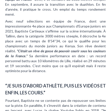
En septembre, il assure la transition avec le duathlon. En fin
d’année, il pratique le cross. Un emploi du temps rondement
mené.
Avec neuf sélections en équipe de France, dont une
impressionnante 4e place aux Championnats d'Europe juniors en
2021, Baptiste Cartieaux s'affirme sur la scène internationale. À
Tallinn, dans la catégorie 3000 mètres steeple, il décroche la 4e
place avec un temps de 8'54''34, ce qui le qualifie pour les
championnats du monde juniors au Kenya. Son rêve devient
réalité.
“C’était un rêve de gosse de pouvoir courir sous les couleurs
de la France.”
Sa dernière performance en date : un record
personnel battu aux 10 kilomètres de Lille, réalisé en 29 minutes
et 19 secondes. C'est moins que ce qu'il espérait mais il reste
optimiste pour la distance.
“JE SUIS D’ABORD ATHLÈTE, PUIS LES VIDÉOS ET
ENFIN, LES COURS.”
Pourtant, Baptiste ne se contente pas de repousser ses limites
sur la piste. En parallèle, il s'investit dans la création de contenu
en lançant, avec Lucas, la chaîne Youtube Syblo en 2018.
“Je