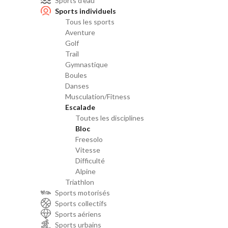
Sports d'eau
Sports individuels
Tous les sports
Aventure
Golf
Trail
Gymnastique
Boules
Danses
Musculation/Fitness
Escalade
Toutes les disciplines
Bloc
Freesolo
Vitesse
Difficulté
Alpine
Triathlon
Sports motorisés
Sports collectifs
Sports aériens
Sports urbains