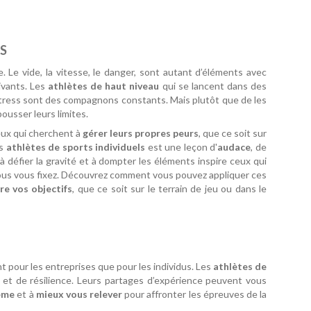
LS
 Le vide, la vitesse, le danger, sont autant d’éléments avec
ivants. Les
athlètes de haut niveau
qui se lancent dans des
stress sont des compagnons constants. Mais plutôt que de les
pousser leurs limites.
eux qui cherchent à
gérer leurs propres peurs
, que ce soit sur
es
athlètes de sports individuels
est une leçon d'
audace
, de
 à défier la gravité et à dompter les éléments inspire ceux qui
ue vous vous fixez. Découvrez comment vous pouvez appliquer ces
re vos objectifs
, que ce soit sur le terrain de jeu ou dans le
t pour les entreprises que pour les individus. Les
athlètes de
 et de résilience. Leurs partages d’expérience peuvent vous
ême
et à
mieux vous relever
pour affronter les épreuves de la