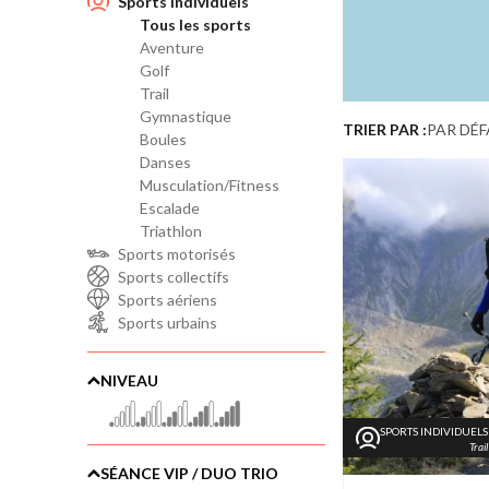
Sports individuels
Tous les sports
Aventure
Golf
Trail
Gymnastique
TRIER PAR :
PAR DÉ
Boules
Danses
Musculation/Fitness
Escalade
Triathlon
Sports motorisés
Sports collectifs
Sports aériens
Sports urbains
NIVEAU
SPORTS INDIVIDUELS
Trail
SÉANCE VIP / DUO TRIO