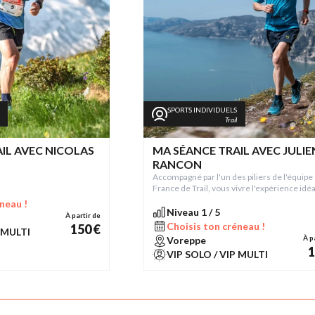
SPORTS INDIVIDUELS
Trail
IL AVEC NICOLAS
MA SÉANCE TRAIL AVEC JULIE
RANCON
Accompagné par l'un des piliers de l'équipe
France de Trail, vous vivre l'expérience idé
pour s'initier à la discipline... alors on fonce 
neau !
Niveau 1 / 5
À partir de
Choisis ton créneau !
150 €
 MULTI
À p
Voreppe
1
VIP SOLO / VIP MULTI