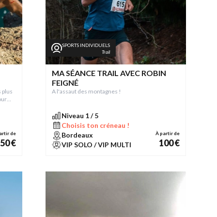
SPORTS INDIVIDUELS
Trail
MA SÉANCE TRAIL AVEC ROBIN
FEIGNÉ
 plus
A l'assaut des montagnes !
our
Niveau 1 / 5
Choisis ton créneau !
artir de
À partir de
Bordeaux
50 €
100 €
VIP SOLO / VIP MULTI