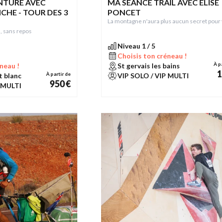
NTURE AVEC
MA SÉANCE TRAIL AVEC ÉLISE
NCHE - TOUR DES 3
PONCET
La montagne n'aura plus aucun secret pour 
, sans repos
Niveau 1 / 5
Choisis ton créneau !
À p
neau !
St gervais les bains
1
À partir de
 blanc
VIP SOLO / VIP MULTI
950 €
 MULTI