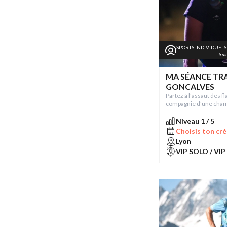
SPORTS INDIVIDUELS
Trail
MA SÉANCE TRA
GONCALVES
Partez à l'assaut des 
compagnie d'une cham
Niveau 1 / 5
Choisis ton cré
Lyon
VIP SOLO / VIP