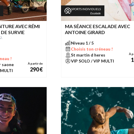
SPORTS INDIVIDUELS
Escalade
TURE AVEC RÉMI
MA SÉANCE ESCALADE AVEC
 DE SURVIE
ANTOINE GIRARD
2.
Niveau 1 / 5
Choisis ton créneau !
À p
St martin d heres
neau !
1
VIP SOLO / VIP MULTI
À partir de
r saone
290 €
 MULTI