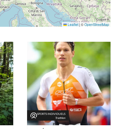
Leaflet
|
©
OpenStreetMap
SPORTS INDIVIDUELS
Triathlon