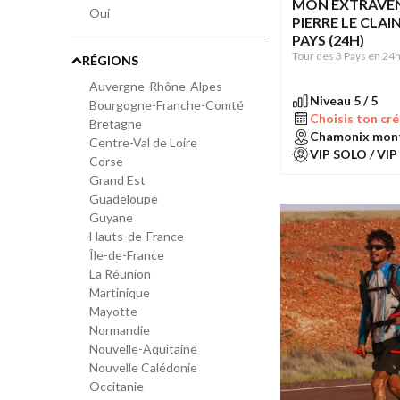
MON EXTRAVE
Oui
PIERRE LE CLAI
PAYS (24H)
Tour des 3 Pays en 24h
RÉGIONS
Auvergne-Rhône-Alpes
Niveau 5 / 5
Bourgogne-Franche-Comté
Choisis ton cré
Bretagne
Chamonix mont
Centre-Val de Loire
VIP SOLO / VIP
Corse
Grand Est
Guadeloupe
Guyane
Hauts-de-France
Île-de-France
La Réunion
Martinique
Mayotte
Normandie
Nouvelle-Aquitaine
Nouvelle Calédonie
Occitanie