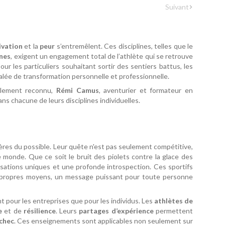
Suivant
ivation
et la
peur
s’entremêlent. Ces disciplines, telles que le
ines
, exigent un engagement total de l’athlète qui se retrouve
our les particuliers souhaitant sortir des sentiers battus, les
lée de transformation personnelle et professionnelle.
ialement reconnu,
Rémi Camus
, aventurier et formateur en
ans chacune de leurs disciplines individuelles.
ères du possible. Leur quête n'est pas seulement compétitive,
e monde. Que ce soit le bruit des piolets contre la glace des
nsations uniques et une profonde introspection. Ces sportifs
urs propres moyens, un message puissant pour toute personne
t pour les entreprises que pour les individus. Les
athlètes de
e
et de
résilience
. Leurs
partages d’expérience
permettent
échec
. Ces enseignements sont applicables non seulement sur