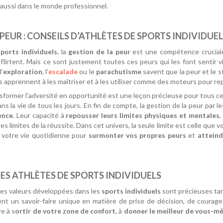
s aussi dans le monde professionnel.
PEUR : CONSEILS D’ATHLÈTES DE SPORTS INDIVIDUE
sports individuels
, la
gestion de la peur
est une compétence cruciale.
 flirtent. Mais ce sont justement toutes ces peurs qui les font sentir v
l’
exploration
, l'
escalade
ou le
parachutisme
savent que la peur et le 
 ils apprennent à les maîtriser et à les utiliser comme des moteurs pour re
sformer l'adversité en opportunité est une leçon précieuse pour tous c
ans la vie de tous les jours. En fin de compte, la gestion de la peur par l
ience
. Leur capacité à
repousser leurs limites physiques et mentales
,
les limites de la réussite. Dans cet univers, la seule limite est celle q
votre vie quotidienne pour
surmonter vos propres peurs
et
atteind
.
S ATHLÈTES DE SPORTS INDIVIDUELS
es valeurs développées dans les
sports individuels
sont précieuses tan
t un savoir-faire unique en matière de prise de décision, de courage
e à s
ortir de votre zone de confort
, à
donner le meilleur de vous-m