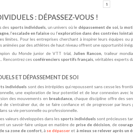
1
IVIDUELS : DÉPASSEZ-VOUS !
rs des
sports individuels
, un univers où le
dépassement de soi
, la
mot
tagne
, l'
escalade en falaise
ou l’
exploration dans des contrées lointa
es limites. Pour les entreprises cherchant à inspirer leurs équipes ou p
s animées par des athlètes de haut niveau offrent une opportunité inéga
mpion du Monde junior de VTT trial,
Julien Rancon
, traileur mond
e… Rencontrez ces
conférenciers sportifs français
, véritables experts d
DUELS ET DÉPASSEMENT DE SOI
ts individuels
sont des intrépides qui repoussent sans cesse les fronti
onnelle, une exploration de leur potentiel et de leur connexion avec l
cision des mouvements en
breakdance
, chaque discipline offre des se
té de s’entraîner dur, de se faire confiance et de progresser par le
dans sa vie personnelle ou professionnelle.
es valeurs développées dans les
sports individuels
sont précieuses tan
t un savoir-faire unique en matière de
prise de décision
, de
courag
 de sa zone de confort
, à
se dépasser
et
à mieux se relever après un 