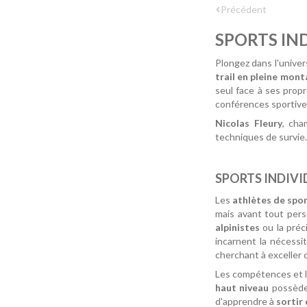
Précédent
SPORTS IND
Plongez dans l'unive
trail en pleine mon
seul face à ses propr
conférences sportive
Nicolas Fleury
, cha
techniques de survi
SPORTS INDIVI
Les
athlètes de spor
mais avant tout pers
alpinistes
ou la pré
incarnent la nécessi
cherchant à exceller 
Les compétences et l
haut niveau
possèden
d'apprendre à
sortir