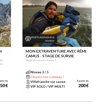
SPORTS INDIVIDUELS
Aventure
N
MON EXTRAVENTURE AVEC RÉMI
CAMUS - STAGE DE SURVIE
 de
Stage de survie niveau 1.
ale
?
Niveau 2 / 5
Choisis ton créneau !
artir de
À partir de
Villefranche sur saone
50 €
200 €
VIP SOLO / VIP MULTI