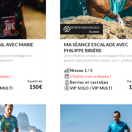
SPORTS INDIVIDUELS
Escalade
IL AVEC MARIE
MA SÉANCE ESCALADE AVEC
PHILIPPE RIBIÈRE
flancs de montagne en
Une initiation unique, accompagné d'un des
pionne !
grands spécialiste d'Escalade, alors.. prêt p
prendre de la hauteur ?
Niveau 1 / 5
neau !
Choisis ton créneau !
À partir de
À p
Berrias et casteljau
150 €
1
 MULTI
VIP SOLO / VIP MULTI