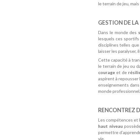
le terrain de jeu, mai
GESTION DE LA 
Dans le monde des
lesquels ces sportifs
disciplines telles que 
laisser les paralyser,
Cette capacité à tran
le terrain de jeu ou d
courage
et de
résil
aspirent à repousser 
enseignements dans 
monde professionnel
RENCONTREZ DE
Les compétences et l
haut niveau
possèden
permettre d’apprendr
vie.