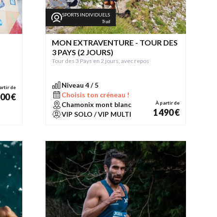
SPORTS INDIVIDUELS
Trail
MON EXTRAVENTURE - TOUR DES
3 PAYS (2 JOURS)
Tour des 3 Pays en 2 jours, avec repos
Niveau 4 / 5
artir de
Choisis ton créneau !
00 €
À partir de
Chamonix mont blanc
1 490 €
VIP SOLO / VIP MULTI