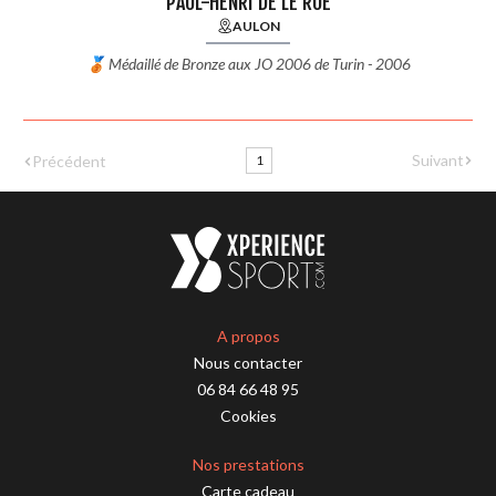
PAUL-HENRI DE LE RUE
AULON
🥉 Médaillé de Bronze aux JO 2006 de Turin - 2006
Suivant
Précédent
1
A propos
Nous contacter
06 84 66 48 95
Cookies
Nos prestations
Carte cadeau