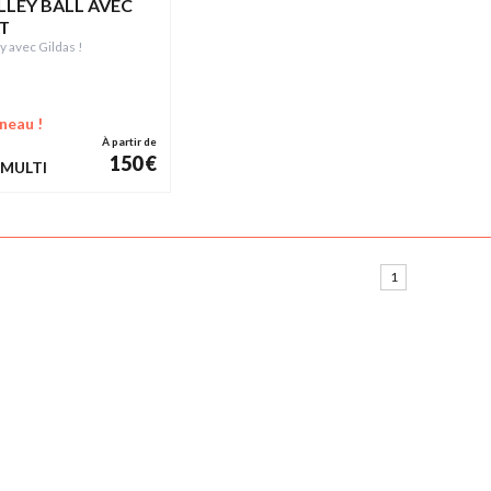
LEY BALL AVEC
T
y avec Gildas !
neau !
À partir de
150 €
 MULTI
1