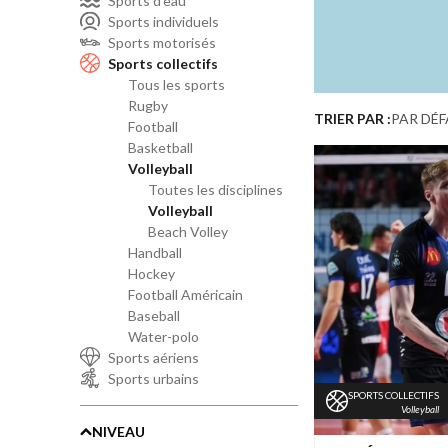
Sports d'eau
Sports individuels
Sports motorisés
Sports collectifs
Tous les sports
Rugby
TRIER PAR :
PAR DÉ
Football
Basketball
Volleyball
Toutes les disciplines
Volleyball
Beach Volley
Handball
Hockey
Football Américain
Baseball
Water-polo
Sports aériens
Sports urbains
SPORTS COLLECTIFS
Volleyball
NIVEAU