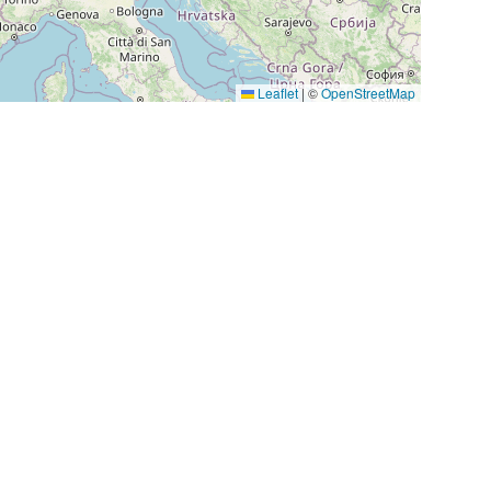
Leaflet
|
©
OpenStreetMap