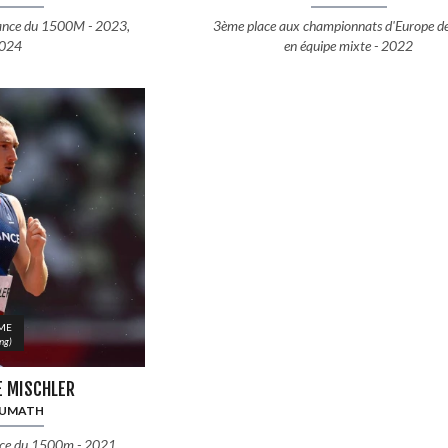
ance du 1500M - 2023,
3ème place aux championnats d'Europe d
024
en équipe mixte - 2022
SME
ng)
E MISCHLER
UMATH
ce du 1500m - 2021