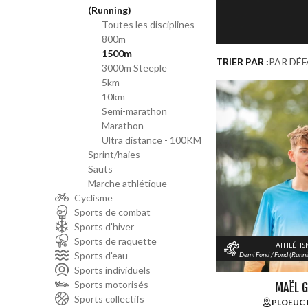
(Running)
Toutes les disciplines
800m
1500m
TRIER PAR :
PAR DÉ
3000m Steeple
5km
10km
Semi-marathon
Marathon
Ultra distance - 100KM
Sprint/haies
Sauts
Marche athlétique
Cyclisme
Sports de combat
Sports d'hiver
Sports de raquette
ATHLÉTI
Sports d'eau
Demi Fond / Fond (Runni
Sports individuels
Sports motorisés
MAËL 
Sports collectifs
PLOEUC 