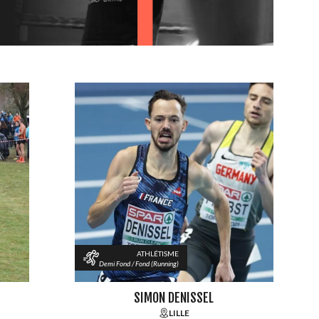
ATHLÉTISME
Demi Fond / Fond (Running)
SIMON DENISSEL
LILLE