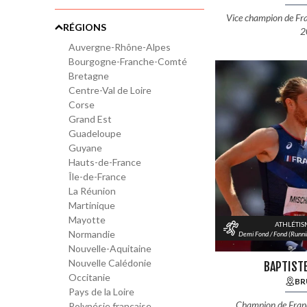
Vice champion de Fr
RÉGIONS
2
Auvergne-Rhône-Alpes
Bourgogne-Franche-Comté
Bretagne
Centre-Val de Loire
Corse
Grand Est
Guadeloupe
Guyane
Hauts-de-France
Île-de-France
La Réunion
Martinique
Mayotte
ATHLÉTI
Normandie
Demi Fond / Fond (Runni
Nouvelle-Aquitaine
Nouvelle Calédonie
BAPTIST
Occitanie
BR
Pays de la Loire
Champion de Fran
Polynésie française