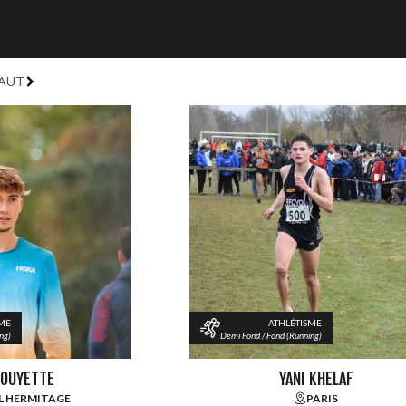
FAUT
SME
ATHLÉTISME
ng)
Demi Fond / Fond (Running)
GOUYETTE
YANI KHELAF
L HERMITAGE
PARIS