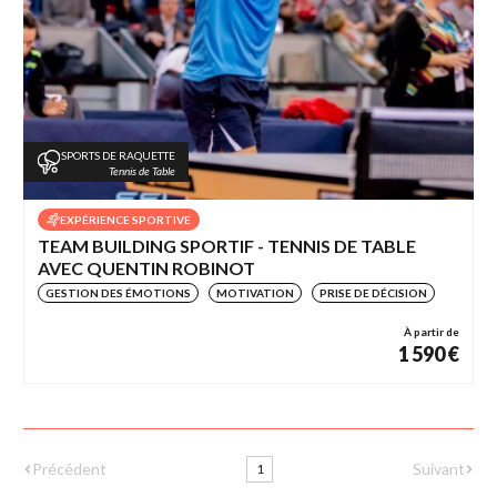
SPORTS DE RAQUETTE
Tennis de Table
EXPÉRIENCE SPORTIVE
TEAM BUILDING SPORTIF - TENNIS DE TABLE
AVEC QUENTIN ROBINOT
GESTION DES ÉMOTIONS
MOTIVATION
PRISE DE DÉCISION
À partir de
1 590 €
Suivant
Précédent
1