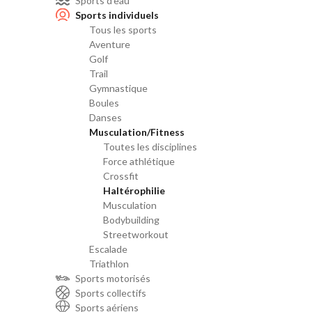
Sports d'eau
Sports individuels
Tous les sports
Aventure
Golf
Trail
Gymnastique
Boules
Danses
Musculation/Fitness
Toutes les disciplines
Force athlétique
Crossfit
Haltérophilie
Musculation
Bodybuilding
Streetworkout
Escalade
Triathlon
Sports motorisés
Sports collectifs
Sports aériens