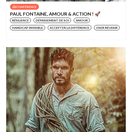
CONFÉRENCE
PAUL FONTAINE, AMOUR & ACTION ! 🚀
RÉSILIENCE
DÉPASSEMENT DE SOI
AMOUR
HANDICAP INVISIBLE
ACCEPTER LA DIFFÉRENCE
OSER RÉUSSIR
ATTEINTE DE SES OBJECTIFS