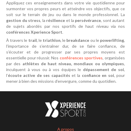
Appliquez ces enseignements dans votre vie quotidienne pour
surmonter vos propres peurs et atteindre vos objectifs, que ce
soit sur le terrain de jeu ou dans le monde professionnel. La
gestion du stress
, la
résilience
et la
persévérance
, sont autant
de sujets abordés par nos sportifs de haut niveau via nos
conférences Xperience Sport
.
À travers le
trail
, le
triathlon
, le
breakdance
ou le
powerlifting
,
l'importance de s’entraîner dur, de se faire confiance, de
s’écouter et de progresser par ses propres moyens est
essentielle pour réussir. Nos
conférences sportives
, organisées
par des
athlètes de haut niveau, mondiaux ou olympiques
,
inculquent à vous ou à vos équipes le
dépassement de soi
,
l’
écoute active de ses capacités
et la
confiance en soi
, pour
mener à bien des missions d’envergure, comme du quotidien.
A propos